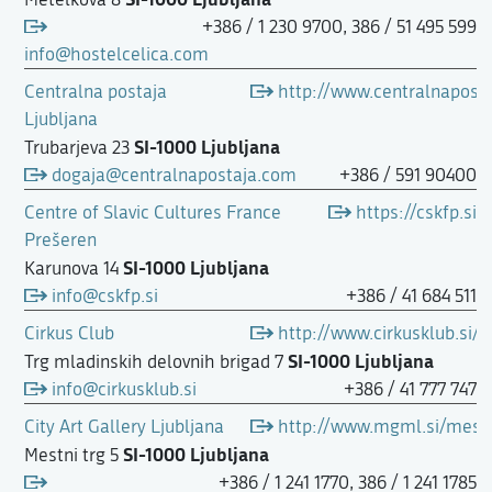
+386 / 1 230 9700, 386 / 51 495 599
info@hostelcelica.com
Centralna postaja
http://www.centralnapost
Ljubljana
SI-1000 Ljubljana
Trubarjeva 23
dogaja@centralnapostaja.com
+386 / 591 90400
Centre of Slavic Cultures France
https://cskfp.si
Prešeren
SI-1000 Ljubljana
Karunova 14
info@cskfp.si
+386 / 41 684 511
Cirkus Club
http://www.cirkusklub.si/
SI-1000 Ljubljana
Trg mladinskih delovnih brigad 7
info@cirkusklub.si
+386 / 41 777 747
City Art Gallery Ljubljana
http://www.mgml.si/mestna
SI-1000 Ljubljana
Mestni trg 5
+386 / 1 241 1770, 386 / 1 241 1785