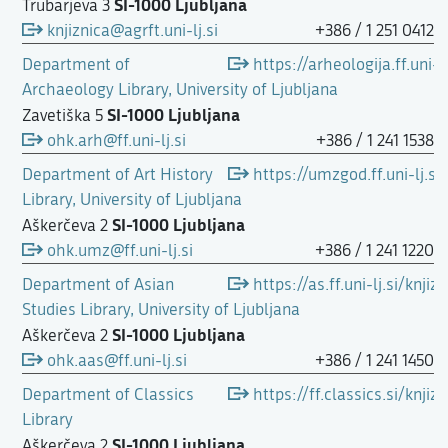
SI-1000 Ljubljana
Trubarjeva 3
knjiznica@agrft.uni-lj.si
+386 / 1 251 0412
Department of
https://arheologija.ff.uni-
Archaeology Library, University of Ljubljana
SI-1000 Ljubljana
Zavetiška 5
ohk.arh@ff.uni-lj.si
+386 / 1 241 1538
Department of Art History
https://umzgod.ff.uni-lj.
Library, University of Ljubljana
SI-1000 Ljubljana
Aškerčeva 2
ohk.umz@ff.uni-lj.si
+386 / 1 241 1220
Department of Asian
https://as.ff.uni-lj.si/knji
Studies Library, University of Ljubljana
SI-1000 Ljubljana
Aškerčeva 2
ohk.aas@ff.uni-lj.si
+386 / 1 241 1450
Department of Classics
https://ff.classics.si/knjizn
Library
SI-1000 Ljubljana
Aškerčeva 2