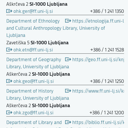
SI-1000 Ljubljana
Aškrčeva 2
ohk.ger@ff.uni-lj.si
+386 / 1 241 1350
Department of Ethnology
https://etnologija.ff.uni-l
and Cultural Anthropology Library, University of
Ljubljana
SI-1000 Ljubljana
Zavetiška 5
ohk.etn@ff.uni-lj.si
+386 / 1 241 1528
Department of Geography
https://geo.ff.uni-lj.si/kn
Library, University of Ljubljana
SI-1000 Ljubljana
Aškerčeva 2
ohk.geo@ff.uni-lj.si
+386 / 1 241 1250
Department of History
https://www.ff.uni-lj.si/k
Library, University of Ljubljana
SI-1000 Ljubljana
Aškerčeva 2
ohk.zgo@ff.uni-lj.si
+386 / 1 241 1200
Department of Library and
https://biblio.ff.uni-lj.si