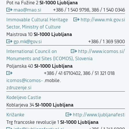
SI-1000 Ljubljana
Pot na Fužine 2
mao@mao.si
+386 / 1 540 9798, 386 / 1 540 0346
Immovable Cultural Heritage
http://www.mk.gov.si
Sector, Ministry of Culture
SI-1000 Ljubljana
Maistrova 10
gp.mk@gov.si
+386 / 1 369 5900
International Council on
http://www.icomos.si/
Monuments and Sites (ICOMOS), Slovenia
SI-1000 Ljubljana
Poljanska 40
+386 / 41 6710402, 386 / 51 321 018
icomos@icomos-
.mobile.
zdruzenje.si
Kodeljevo Castle
SI-1000 Ljubljana
Koblarjeva 34
Križanke
http://www.ljubljanafestiva
SI-1000 Ljubljana
Trg francoske revolucije 1