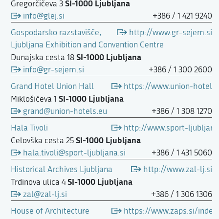
SI-1000 Ljubljana
Gregorčičeva 3
info@glej.si
+386 / 1 421 9240
Gospodarsko razstavišče,
http://www.gr-sejem.si
Ljubljana Exhibition and Convention Centre
SI-1000 Ljubljana
Dunajska cesta 18
info@gr-sejem.si
+386 / 1 300 2600
Grand Hotel Union Hall
https://www.union-hotels
SI-1000 Ljubljana
Miklošičeva 1
grand@union-hotels.eu
+386 / 1 308 1270
Hala Tivoli
http://www.sport-ljubljana.
SI-1000 Ljubljana
Celovška cesta 25
hala.tivoli@sport-ljubljana.si
+386 / 1 431 5060
Historical Archives Ljubljana
http://www.zal-lj.si
SI-1000 Ljubljana
Trdinova ulica 4
zal@zal-lj.si
+386 / 1 306 1306
House of Architecture
https://www.zaps.si/index