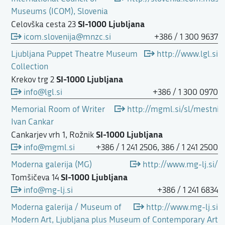
Museums (ICOM), Slovenia
SI-1000 Ljubljana
Celovška cesta 23
icom.slovenija@mnzc.si
+386 / 1 300 9637
Ljubljana Puppet Theatre Museum
http://www.lgl.si
Collection
SI-1000 Ljubljana
Krekov trg 2
info@lgl.si
+386 / 1 300 0970
Memorial Room of Writer
http://mgml.si/sl/mestni-
Ivan Cankar
SI-1000 Ljubljana
Cankarjev vrh 1, Rožnik
info@mgml.si
+386 / 1 241 2506, 386 / 1 241 2500
Moderna galerija (MG)
http://www.mg-lj.si/
SI-1000 Ljubljana
Tomšičeva 14
info@mg-lj.si
+386 / 1 241 6834
Moderna galerija / Museum of
http://www.mg-lj.si
Modern Art, Ljubljana plus Museum of Contemporary Art