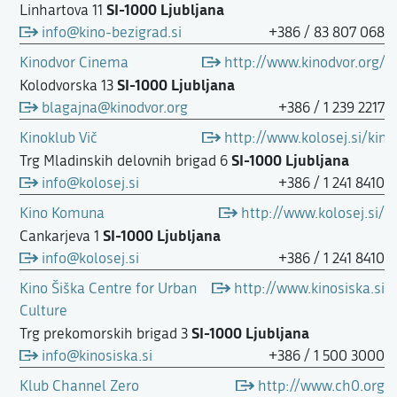
SI-1000 Ljubljana
Linhartova 11
info@kino-bezigrad.si
+386 / 83 807 068
Kinodvor Cinema
http://www.kinodvor.org/
SI-1000 Ljubljana
Kolodvorska 13
blagajna@kinodvor.org
+386 / 1 239 2217
Kinoklub Vič
http://www.kolosej.si/kin
SI-1000 Ljubljana
Trg Mladinskih delovnih brigad 6
info@kolosej.si
+386 / 1 241 8410
Kino Komuna
http://www.kolosej.si/
SI-1000 Ljubljana
Cankarjeva 1
info@kolosej.si
+386 / 1 241 8410
Kino Šiška Centre for Urban
http://www.kinosiska.si
Culture
SI-1000 Ljubljana
Trg prekomorskih brigad 3
info@kinosiska.si
+386 / 1 500 3000
Klub Channel Zero
http://www.ch0.org