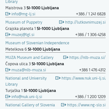
Library
SI-1000 Ljubljana
Maistrova 3
info@mg-lj.si
+386 / 1 241 6828
Museum of Puppetry
http://lutkovnimuzej.si
SI-1000 Ljubljana
Grajska planota 1
muzej@lgl.si
+386 / 1 306 4258
Museum of Slovenian Independence
SI-1000 Ljubljana
Metelkova 6
MUZA Museum and Gallery
https://nlb-muza.si/
SI-1000 Ljubljana
Čopova ulica 3
muza@nlb-muza.si
+386 1 476 4312
National and University
https://www.nuk.uni-lj.si/
Library
SI-1000 Ljubljana
Turjaška 1
info@nuk.uni-lj.si
+386 / 1 200 1209
National Gallery of Slovenia
https://www.ng-slo.si