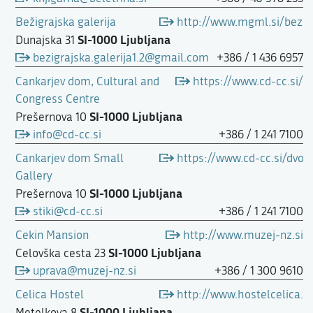
Bežigrajska galerija
http://www.mgml.si/bezigr
SI-1000 Ljubljana
Dunajska 31
bezigrajska.galerija1.2@gmail.com
+386 / 1 436 6957
Cankarjev dom, Cultural and
https://www.cd-cc.si/
Congress Centre
SI-1000 Ljubljana
Prešernova 10
info@cd-cc.si
+386 / 1 241 7100
Cankarjev dom Small
https://www.cd-cc.si/dvor
Gallery
SI-1000 Ljubljana
Prešernova 10
stiki@cd-cc.si
+386 / 1 241 7100
Cekin Mansion
http://www.muzej-nz.si
SI-1000 Ljubljana
Celovška cesta 23
uprava@muzej-nz.si
+386 / 1 300 9610
Celica Hostel
http://www.hostelcelica.
SI-1000 Ljubljana
Metelkova 8