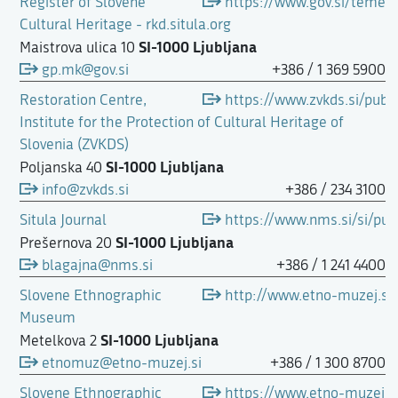
Register of Slovene
https://www.gov.si/teme/r
Cultural Heritage - rkd.situla.org
SI-1000 Ljubljana
Maistrova ulica 10
gp.mk@gov.si
+386 / 1 369 5900
Restoration Centre,
https://www.zvkds.si/publi
Institute for the Protection of Cultural Heritage of
Slovenia (ZVKDS)
SI-1000 Ljubljana
Poljanska 40
info@zvkds.si
+386 / 234 3100
Situla Journal
https://www.nms.si/si/publ
SI-1000 Ljubljana
Prešernova 20
blagajna@nms.si
+386 / 1 241 4400
Slovene Ethnographic
http://www.etno-muzej.si
Museum
SI-1000 Ljubljana
Metelkova 2
etnomuz@etno-muzej.si
+386 / 1 300 8700
Slovene Ethnographic
https://www.etno-muzej.si/