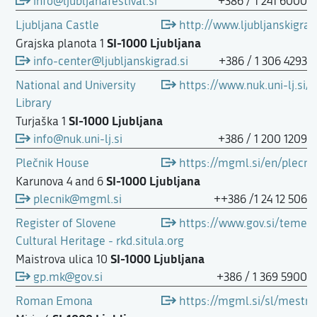
info@ljubljanafestival.si
+386 / 1 241 6000
Ljubljana Castle
http://www.ljubljanskigrad
SI-1000 Ljubljana
Grajska planota 1
info-center@ljubljanskigrad.si
+386 / 1 306 4293
National and University
https://www.nuk.uni-lj.si/
Library
SI-1000 Ljubljana
Turjaška 1
info@nuk.uni-lj.si
+386 / 1 200 1209
Plečnik House
https://mgml.si/en/plecni
SI-1000 Ljubljana
Karunova 4 and 6
plecnik@mgml.si
++386 /1 24 12 506
Register of Slovene
https://www.gov.si/teme/r
Cultural Heritage - rkd.situla.org
SI-1000 Ljubljana
Maistrova ulica 10
gp.mk@gov.si
+386 / 1 369 5900
Roman Emona
https://mgml.si/sl/mestn