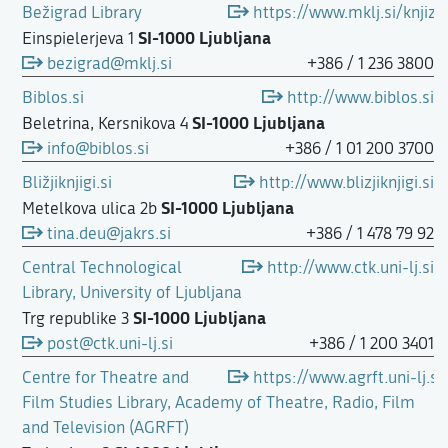
Bežigrad Library
https://www.mklj.si/knjizn
SI-1000 Ljubljana
Einspielerjeva 1
bezigrad@mklj.si
+386 / 1 236 3800
Biblos.si
http://www.biblos.si
SI-1000 Ljubljana
Beletrina, Kersnikova 4
info@biblos.si
+386 / 1 01 200 3700
Bližjiknjigi.si
http://www.blizjiknjigi.si
SI-1000 Ljubljana
Metelkova ulica 2b
tina.deu@jakrs.si
+386 / 1 478 79 92
Central Technological
http://www.ctk.uni-lj.si
Library, University of Ljubljana
SI-1000 Ljubljana
Trg republike 3
post@ctk.uni-lj.si
+386 / 1 200 3401
Centre for Theatre and
https://www.agrft.uni-lj.si/
Film Studies Library, Academy of Theatre, Radio, Film
and Television (AGRFT)