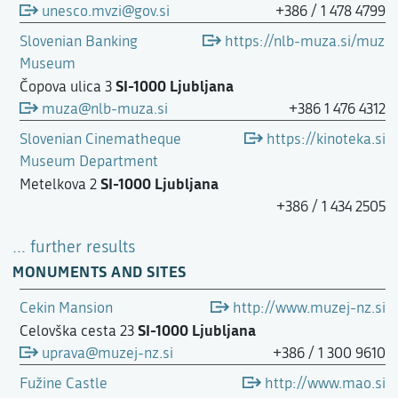
unesco.mvzi@gov.si
+386 / 1 478 4799
Slovenian Banking
https://nlb-muza.si/muzej
Museum
SI-1000 Ljubljana
Čopova ulica 3
muza@nlb-muza.si
+386 1 476 4312
Slovenian Cinematheque
https://kinoteka.si
Museum Department
SI-1000 Ljubljana
Metelkova 2
+386 / 1 434 2505
... further results
MONUMENTS AND SITES
Cekin Mansion
http://www.muzej-nz.si
SI-1000 Ljubljana
Celovška cesta 23
uprava@muzej-nz.si
+386 / 1 300 9610
Fužine Castle
http://www.mao.si