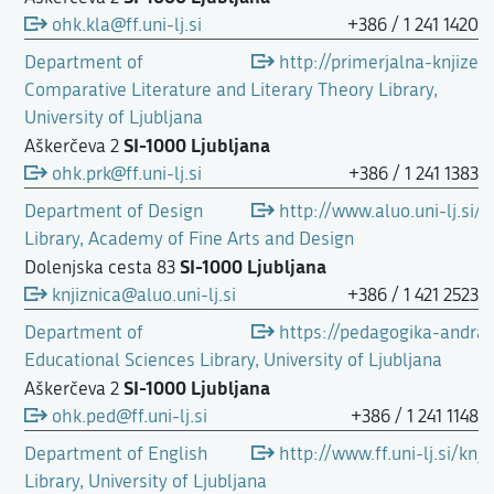
ohk.kla@ff.uni-lj.si
+386 / 1 241 1420
Department of
http://primerjalna-knjizevno
Comparative Literature and Literary Theory Library,
University of Ljubljana
SI-1000 Ljubljana
Aškerčeva 2
ohk.prk@ff.uni-lj.si
+386 / 1 241 1383
Department of Design
http://www.aluo.uni-lj.si/k
Library, Academy of Fine Arts and Design
SI-1000 Ljubljana
Dolenjska cesta 83
knjiznica@aluo.uni-lj.si
+386 / 1 421 2523
Department of
https://pedagogika-andrag
Educational Sciences Library, University of Ljubljana
SI-1000 Ljubljana
Aškerčeva 2
ohk.ped@ff.uni-lj.si
+386 / 1 241 1148
Department of English
http://www.ff.uni-lj.si/kn
Library, University of Ljubljana