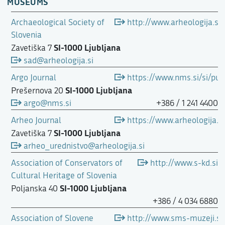
MUSEUMS
Archaeological Society of
http://www.arheologija.si
Slovenia
SI-1000 Ljubljana
Zavetiška 7
sad@arheologija.si
Argo Journal
https://www.nms.si/si/publ
SI-1000 Ljubljana
Prešernova 20
argo@nms.si
+386 / 1 241 4400
Arheo Journal
https://www.arheologija.s
SI-1000 Ljubljana
Zavetiška 7
arheo_urednistvo@arheologija.si
Association of Conservators of
http://www.s-kd.si
Cultural Heritage of Slovenia
SI-1000 Ljubljana
Poljanska 40
+386 / 4 034 6880
Association of Slovene
http://www.sms-muzeji.si