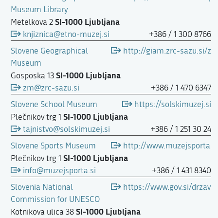
Museum Library
SI-1000 Ljubljana
Metelkova 2
knjiznica@etno-muzej.si
+386 / 1 300 8766
Slovene Geographical
http://giam.zrc-sazu.si/z
Museum
SI-1000 Ljubljana
Gosposka 13
zm@zrc-sazu.si
+386 / 1 470 6347
Slovene School Museum
https://solskimuzej.si
SI-1000 Ljubljana
Plečnikov trg 1
tajnistvo@solskimuzej.si
+386 / 1 251 30 24
Slovene Sports Museum
http://www.muzejsporta.s
SI-1000 Ljubljana
Plečnikov trg 1
info@muzejsporta.si
+386 / 1 431 8340
Slovenia National
https://www.gov.si/drzavn
Commission for UNESCO
SI-1000 Ljubljana
Kotnikova ulica 38