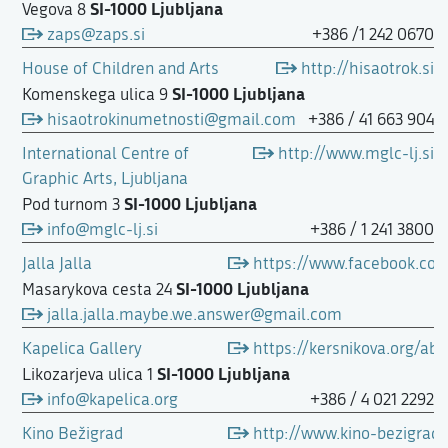
SI-1000 Ljubljana
Vegova 8
zaps@zaps.si
+386 /1 242 0670
House of Children and Arts
http://hisaotrok.si
SI-1000 Ljubljana
Komenskega ulica 9
hisaotrokinumetnosti@gmail.com
+386 / 41 663 904
International Centre of
http://www.mglc-lj.si
Graphic Arts, Ljubljana
SI-1000 Ljubljana
Pod turnom 3
info@mglc-lj.si
+386 / 1 241 3800
Jalla Jalla
https://www.facebook.com
SI-1000 Ljubljana
Masarykova cesta 24
jalla.jalla.maybe.we.answer@gmail.com
Kapelica Gallery
https://kersnikova.org/ab
SI-1000 Ljubljana
Likozarjeva ulica 1
info@kapelica.org
+386 / 4 021 2292
Kino Bežigrad
http://www.kino-bezigrad.