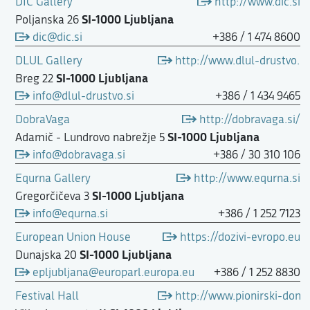
DIC Gallery
http://www.dic.si
SI-1000 Ljubljana
Poljanska 26
dic@dic.si
+386 / 1 474 8600
DLUL Gallery
http://www.dlul-drustvo.si/
SI-1000 Ljubljana
Breg 22
info@dlul-drustvo.si
+386 / 1 434 9465
DobraVaga
http://dobravaga.si/
SI-1000 Ljubljana
Adamič - Lundrovo nabrežje 5
info@dobravaga.si
+386 / 30 310 106
Equrna Gallery
http://www.equrna.si
SI-1000 Ljubljana
Gregorčičeva 3
info@equrna.si
+386 / 1 252 7123
European Union House
https://dozivi-evropo.eu
SI-1000 Ljubljana
Dunajska 20
epljubljana@europarl.europa.eu
+386 / 1 252 8830
Festival Hall
http://www.pionirski-dom.