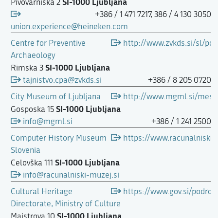
SI-1000 Ljubljana
Pivovarniška 2
+386 / 1 471 7217, 386 / 4 130 3050
union.experience@heineken.com
Centre for Preventive
http://www.zvkds.si/sl/pod
Archaeology
SI-1000 Ljubljana
Rimska 3
tajnistvo.cpa@zvkds.si
+386 / 8 205 0720
City Museum of Ljubljana
http://www.mgml.si/mestn
SI-1000 Ljubljana
Gosposka 15
info@mgml.si
+386 / 1 241 2500
Computer History Museum
https://www.racunalniski-
Slovenia
SI-1000 Ljubljana
Celovška 111
info@racunalniski-muzej.si
Cultural Heritage
https://www.gov.si/podroc
Directorate, Ministry of Culture
SI-1000 Ljubljana
Maistrova 10