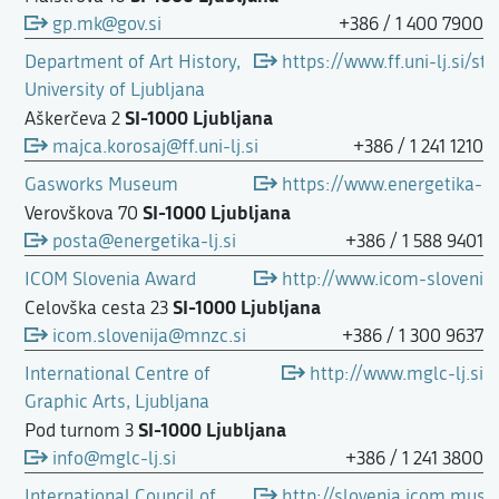
gp.mk@gov.si
+386 / 1 400 7900
Department of Art History,
https://www.ff.uni-lj.si/s
University of Ljubljana
SI-1000 Ljubljana
Aškerčeva 2
majca.korosaj@ff.uni-lj.si
+386 / 1 241 1210
Gasworks Museum
https://www.energetika-lj.
SI-1000 Ljubljana
Verovškova 70
posta@energetika-lj.si
+386 / 1 588 9401
ICOM Slovenia Award
http://www.icom-slovenia
SI-1000 Ljubljana
Celovška cesta 23
icom.slovenija@mnzc.si
+386 / 1 300 9637
International Centre of
http://www.mglc-lj.si
Graphic Arts, Ljubljana
SI-1000 Ljubljana
Pod turnom 3
info@mglc-lj.si
+386 / 1 241 3800
International Council of
http://slovenia.icom.mus