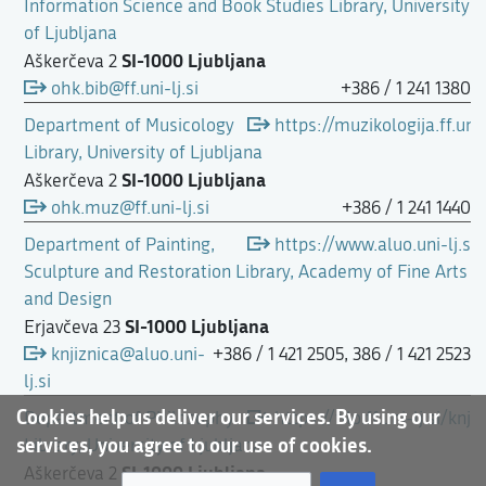
Information Science and Book Studies Library, University
of Ljubljana
SI-1000 Ljubljana
Aškerčeva 2
ohk.bib@ff.uni-lj.si
+386 / 1 241 1380
Department of Musicology
https://muzikologija.ff.uni
Library, University of Ljubljana
SI-1000 Ljubljana
Aškerčeva 2
ohk.muz@ff.uni-lj.si
+386 / 1 241 1440
Department of Painting,
https://www.aluo.uni-lj.si/
Sculpture and Restoration Library, Academy of Fine Arts
and Design
SI-1000 Ljubljana
Erjavčeva 23
knjiznica@aluo.uni-
+386 / 1 421 2505, 386 / 1 421 2523
lj.si
Cookies help us deliver our services. By using our
Department of Philosophy
https://filo.ff.uni-lj.si/knj
services, you agree to our use of cookies.
Library, University of Ljubljana
SI-1000 Ljubljana
Aškerčeva 2