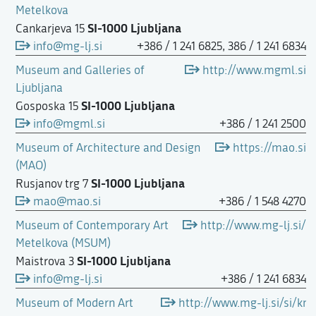
Metelkova
SI-1000 Ljubljana
Cankarjeva 15
info@mg-lj.si
+386 / 1 241 6825, 386 / 1 241 6834
Museum and Galleries of
http://www.mgml.si
Ljubljana
SI-1000 Ljubljana
Gosposka 15
info@mgml.si
+386 / 1 241 2500
Museum of Architecture and Design
https://mao.si
(MAO)
SI-1000 Ljubljana
Rusjanov trg 7
mao@mao.si
+386 / 1 548 4270
Museum of Contemporary Art
http://www.mg-lj.si/
Metelkova (MSUM)
SI-1000 Ljubljana
Maistrova 3
info@mg-lj.si
+386 / 1 241 6834
Museum of Modern Art
http://www.mg-lj.si/si/kn