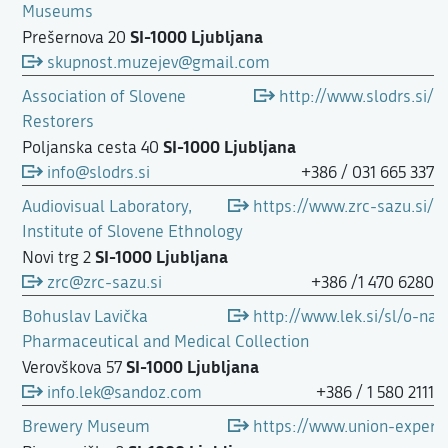
Museums
SI-1000 Ljubljana
Prešernova 20
skupnost.muzejev@gmail.com
Association of Slovene
http://www.slodrs.si/
Restorers
SI-1000 Ljubljana
Poljanska cesta 40
info@slodrs.si
+386 / 031 665 337
Audiovisual Laboratory,
https://www.zrc-sazu.si/sl
Institute of Slovene Ethnology
SI-1000 Ljubljana
Novi trg 2
zrc@zrc-sazu.si
+386 /1 470 6280
Bohuslav Lavička
http://www.lek.si/sl/o-nas
Pharmaceutical and Medical Collection
SI-1000 Ljubljana
Verovškova 57
info.lek@sandoz.com
+386 / 1 580 2111
Brewery Museum
https://www.union-experie