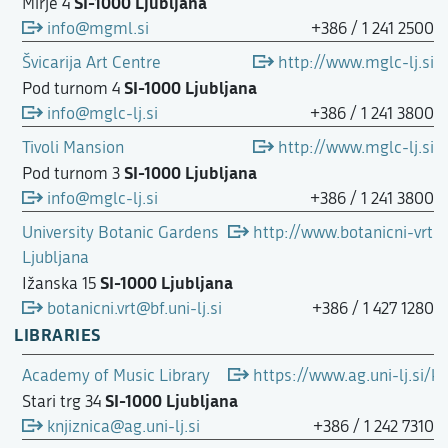
SI-1000 Ljubljana
Mirje 4
info@mgml.si
+386 / 1 241 2500
Švicarija Art Centre
http://www.mglc-lj.si
SI-1000 Ljubljana
Pod turnom 4
info@mglc-lj.si
+386 / 1 241 3800
Tivoli Mansion
http://www.mglc-lj.si
SI-1000 Ljubljana
Pod turnom 3
info@mglc-lj.si
+386 / 1 241 3800
University Botanic Gardens
http://www.botanicni-vrt.s
Ljubljana
SI-1000 Ljubljana
Ižanska 15
botanicni.vrt@bf.uni-lj.si
+386 / 1 427 1280
LIBRARIES
Academy of Music Library
https://www.ag.uni-lj.si/kn
SI-1000 Ljubljana
Stari trg 34
knjiznica@ag.uni-lj.si
+386 / 1 242 7310