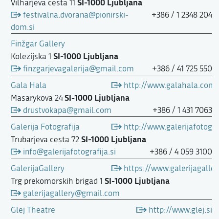
SI-1000 Ljubljana
Vilharjeva cesta 11
festivalna.dvorana@pionirski-
+386 / 1 2348 204
dom.si
Finžgar Gallery
SI-1000 Ljubljana
Kolezijska 1
finzgarjevagalerija@gmail.com
+386 / 41 725 550
Gala Hala
http://www.galahala.com
SI-1000 Ljubljana
Masarykova 24
drustvokapa@gmail.com
+386 / 1 431 7063
Galerija Fotografija
http://www.galerijafotograf
SI-1000 Ljubljana
Trubarjeva cesta 72
info@galerijafotografija.si
+386 / 4 059 3100
GalerijaGallery
https://www.galerijagalle
SI-1000 Ljubljana
Trg prekomorskih brigad 1
galerijagallery@gmail.com
Glej Theatre
http://www.glej.si