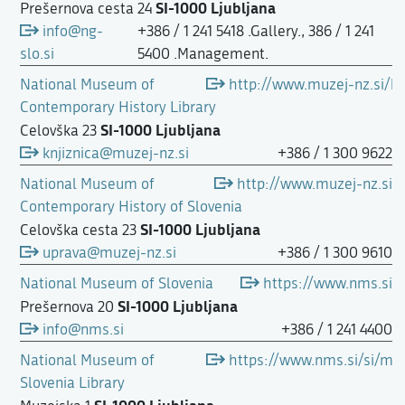
SI-1000 Ljubljana
Prešernova cesta 24
info@ng-
+386 / 1 241 5418 .Gallery., 386 / 1 241
slo.si
5400 .Management.
National Museum of
http://www.muzej-nz.si/kn
Contemporary History Library
SI-1000 Ljubljana
Celovška 23
knjiznica@muzej-nz.si
+386 / 1 300 9622
National Museum of
http://www.muzej-nz.si
Contemporary History of Slovenia
SI-1000 Ljubljana
Celovška cesta 23
uprava@muzej-nz.si
+386 / 1 300 9610
National Museum of Slovenia
https://www.nms.si
SI-1000 Ljubljana
Prešernova 20
info@nms.si
+386 / 1 241 4400
National Museum of
https://www.nms.si/si/muz
Slovenia Library