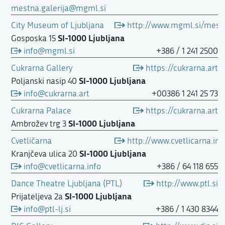
mestna.galerija@mgml.si
City Museum of Ljubljana
http://www.mgml.si/mestn
SI-1000 Ljubljana
Gosposka 15
info@mgml.si
+386 / 1 241 2500
Cukrarna Gallery
https://cukrarna.art
SI-1000 Ljubljana
Poljanski nasip 40
info@cukrarna.art
+00386 1 241 25 73
Cukrarna Palace
https://cukrarna.art
SI-1000 Ljubljana
Ambrožev trg 3
Cvetličarna
http://www.cvetlicarna.inf
SI-1000 Ljubljana
Kranjčeva ulica 20
info@cvetlicarna.info
+386 / 64 118 655
Dance Theatre Ljubljana (PTL)
http://www.ptl.si
SI-1000 Ljubljana
Prijateljeva 2a
info@ptl-lj.si
+386 / 1 430 8344