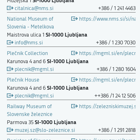
SI-1000 Ljubljana
Muzejska 1
citalnica@nms.si
+386 / 1 241 4463
National Museum of
https://www.nms.si/si/nac
Slovenia - Metelkova
SI-1000 Ljubljana
Maistrova ulica 1
info@nms.si
+386 / 1 230 7030
Plečnik Collection
https://mgml.si/en/plecni
SI-1000 Ljubljana
Karunova 4 and 6
plecnik@mgml.si
+386 / 1 280 1604
Plečnik House
https://mgml.si/en/plecni
SI-1000 Ljubljana
Karunova 4 and 6
plecnik@mgml.si
++386 /1 24 12 506
Railway Museum of
https://zelezniskimuzej.si
Slovenske železnice
SI-1000 Ljubljana
Parmova 35
muzej.sz@slo-zeleznice.si
+386 / 1 291 2818