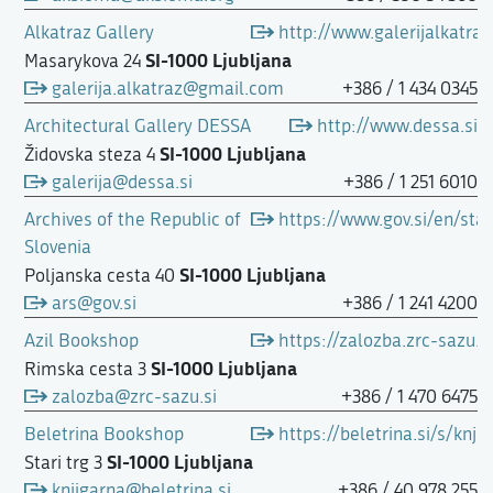
Alkatraz Gallery
http://www.galerijalkatraz
SI-1000 Ljubljana
Masarykova 24
galerija.alkatraz@gmail.com
+386 / 1 434 0345
Architectural Gallery DESSA
http://www.dessa.si
SI-1000 Ljubljana
Židovska steza 4
galerija@dessa.si
+386 / 1 251 6010
Archives of the Republic of
https://www.gov.si/en/stat
Slovenia
SI-1000 Ljubljana
Poljanska cesta 40
ars@gov.si
+386 / 1 241 4200
Azil Bookshop
https://zalozba.zrc-sazu.si
SI-1000 Ljubljana
Rimska cesta 3
zalozba@zrc-sazu.si
+386 / 1 470 6475
Beletrina Bookshop
https://beletrina.si/s/knji
SI-1000 Ljubljana
Stari trg 3
knjigarna@beletrina.si
+386 / 40 978 255